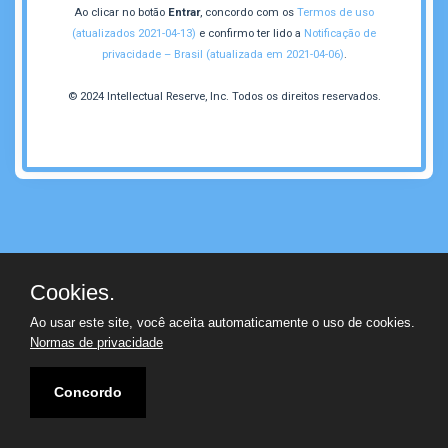
Ao clicar no botão
Entrar
, concordo com os
Termos de uso
(atualizados 2021-04-13)
e confirmo ter lido a
Notificação de
privacidade – Brasil (atualizada em 2021-04-06)
.
© 2024 Intellectual Reserve, Inc. Todos os direitos reservados.
Cookies.
Ao usar este site, você aceita automaticamente o uso de cookies.
Normas de privacidade
Concordo